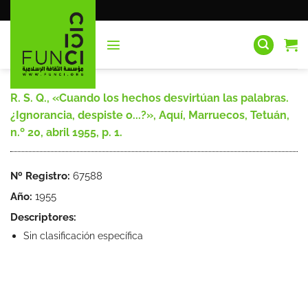
Saltar
al
contenido
R. S. Q., «Cuando los hechos desvirtúan las palabras.
¿Ignorancia, despiste o...?», Aquí, Marruecos, Tetuán,
n.º 20, abril 1955, p. 1.
Nº Registro:
67588
Año:
1955
Descriptores:
Sin clasificación específica