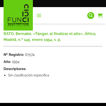
Saltar
al
contenido
RATO, Bernabé, «Tánger, al finalizar el año», África,
Madrid, n.º 145, enero 1954, s. p.
Nº Registro:
67574
Año:
1954
Descriptores:
Sin clasificación específica