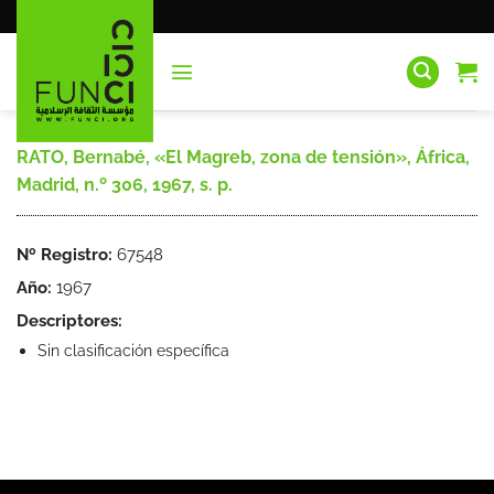
Saltar
al
contenido
RATO, Bernabé, «El Magreb, zona de tensión», África,
Madrid, n.º 306, 1967, s. p.
Nº Registro:
67548
Año:
1967
Descriptores:
Sin clasificación específica