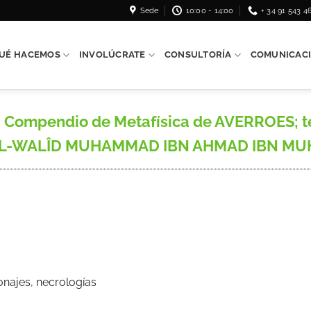
Sede
10:00 - 14:00
+ 34 91 543 4
UÉ HACEMOS
INVOLÚCRATE
CONSULTORÍA
COMUNICAC
Compendio de Metafísica de AVERROES; tex
ABÛ-L-WALÎD MUHAMMAD IBN AHMAD IBN M
onajes, necrologías