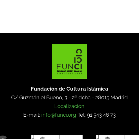
Fundación de Cultura Islámica
C/ Guzmán el Bueno, 3 - 2º dcha -
28015 Madrid
Localización
E-mail:
info@funci.org
Tel: 91 543 46 73