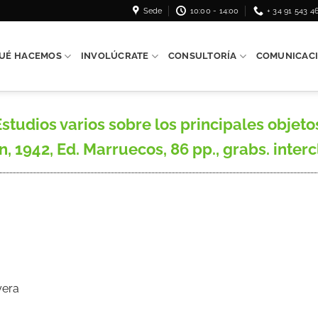
Sede
10:00 - 14:00
+ 34 91 543 4
UÉ HACEMOS
INVOLÚCRATE
CONSULTORÍA
COMUNICAC
tudios varios sobre los principales objeto
, 1942, Ed. Marruecos, 86 pp., grabs. intercls
yera