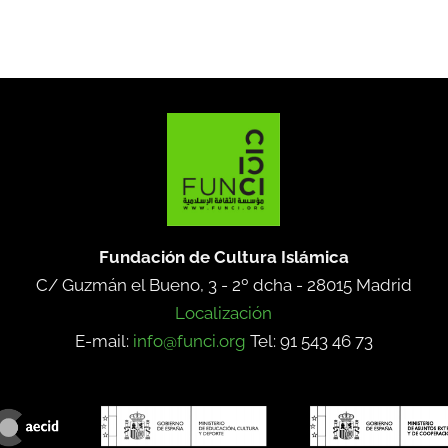
Fundación de Cultura Islámica
C/ Guzmán el Bueno, 3 - 2º dcha -
28015 Madrid
Localización
E-mail:
info@funci.org
Tel: 91 543 46 73