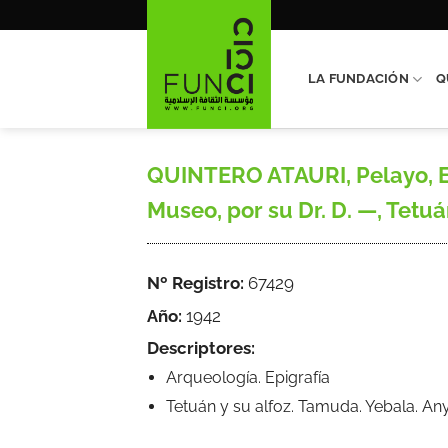
Saltar
al
contenido
LA FUNDACIÓN
Q
QUINTERO ATAURI, Pelayo, Es
Museo, por su Dr. D. —, Tetuán
Nº Registro:
67429
Año:
1942
Descriptores:
Arqueología. Epigrafía
Tetuán y su alfoz. Tamuda. Yebala. An