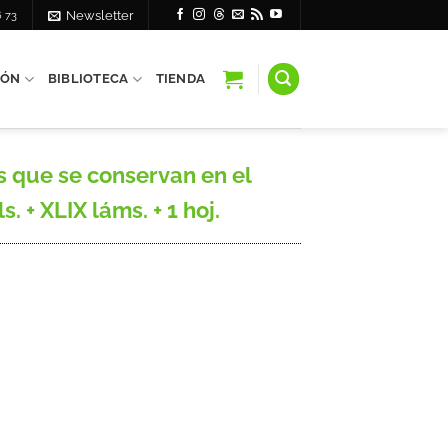
6 73
Newsletter
IÓN
BIBLIOTECA
TIENDA
s que se conservan en el
. + XLIX láms. + 1 hoj.