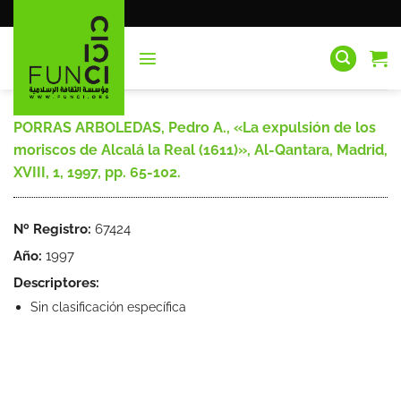
Saltar
al
contenido
PORRAS ARBOLEDAS, Pedro A., «La expulsión de los
moriscos de Alcalá la Real (1611)», Al-Qantara, Madrid,
XVIII, 1, 1997, pp. 65-102.
Nº Registro:
67424
Año:
1997
Descriptores:
Sin clasificación específica