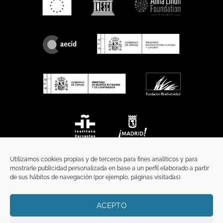
Utilizamos cookies propias y de terceros para fines analíticos y para
mostrarle publicidad personalizada en base a un perfil elaborado a partir
de sus hábitos de navegación (por ejemplo, páginas visitadas).
ACEPTO
INICIO
COMUNICACIÓN
CONTACTO
AVISO LEGAL
POLÍTICA DE PRIVACIDAD
POLÍTICA DE COOKIES