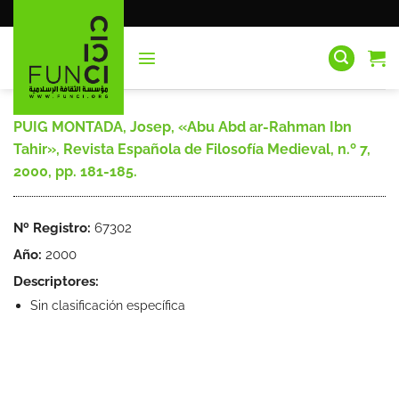
Saltar
al
contenido
PUIG MONTADA, Josep, «Abu Abd ar-Rahman Ibn
Tahir», Revista Española de Filosofía Medieval, n.º 7,
2000, pp. 181-185.
Nº Registro:
67302
Año:
2000
Descriptores:
Sin clasificación específica