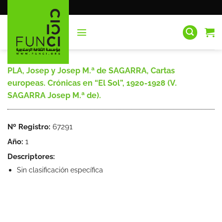
Saltar
al
contenido
PLA, Josep y Josep M.ª de SAGARRA, Cartas
europeas. Crónicas en “El Sol”, 1920-1928 (V.
SAGARRA Josep M.ª de).
Nº Registro:
67291
Año:
1
Descriptores:
Sin clasificación específica