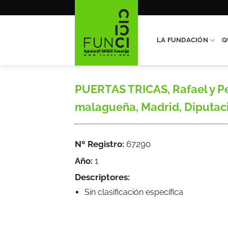
Saltar
al
contenido
LA FUNDACIÓN
Q
PUERTAS TRICAS, Rafael y Pe
malagueña, Madrid, Diputaci
Nº Registro:
67290
Año:
1
Descriptores:
Sin clasificación específica