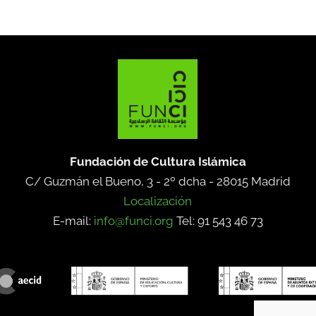
Fundación de Cultura Islámica
C/ Guzmán el Bueno, 3 - 2º dcha -
28015 Madrid
Localización
E-mail:
info@funci.org
Tel: 91 543 46 73