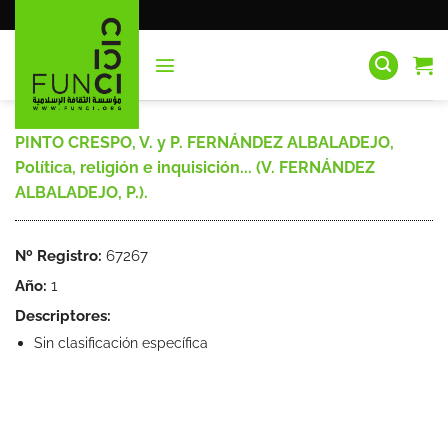
Saltar
al
contenido
PINTO CRESPO, V. y P. FERNÁNDEZ ALBALADEJO,
Política, religión e inquisición... (V. FERNÁNDEZ
ALBALADEJO, P.).
Nº Registro:
67267
Año:
1
Descriptores:
Sin clasificación específica