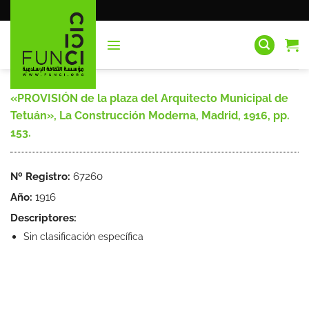
Saltar
al
contenido
«PROVISIÓN de la plaza del Arquitecto Municipal de
Tetuán», La Construcción Moderna, Madrid, 1916, pp.
153.
Nº Registro:
67260
Año:
1916
Descriptores:
Sin clasificación específica