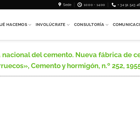
Sede
10:00 - 14:00
+ 34 91 543 4
UÉ HACEMOS
INVOLÚCRATE
CONSULTORÍA
COMUNICAC
nacional del cemento. Nueva fábrica de c
uecos», Cemento y hormigón, n.º 252, 1955,