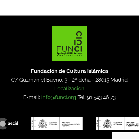
Fundación de Cultura Islámica
C/ Guzmán el Bueno, 3 - 2º dcha -
28015 Madrid
Localización
E-mail:
info@funci.org
Tel: 91 543 46 73