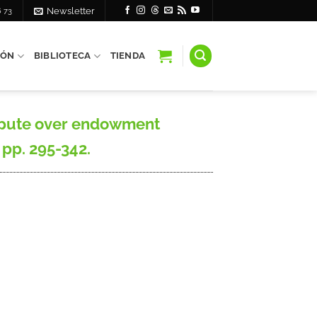
6 73
Newsletter
IÓN
BIBLIOTECA
TIENDA
dispute over endowment
 pp. 295-342.