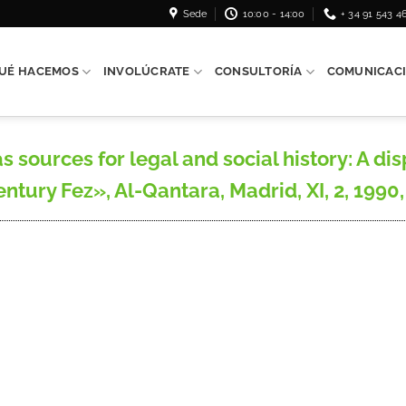
Sede
10:00 - 14:00
+ 34 91 543 4
UÉ HACEMOS
INVOLÚCRATE
CONSULTORÍA
COMUNICAC
 sources for legal and social history: A 
tury Fez», Al-Qantara, Madrid, XI, 2, 1990,