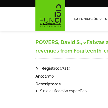
Saltar
al
contenido
LA FUNDACIÓN
Q
POWERS, David S., «Fatwas as
revenues from Fourteenth-cen
Nº Registro:
67214
Año:
1990
Descriptores:
Sin clasificación específica