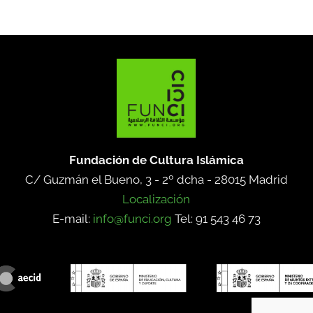
Fundación de Cultura Islámica
C/ Guzmán el Bueno, 3 - 2º dcha -
28015 Madrid
Localización
E-mail:
info@funci.org
Tel: 91 543 46 73