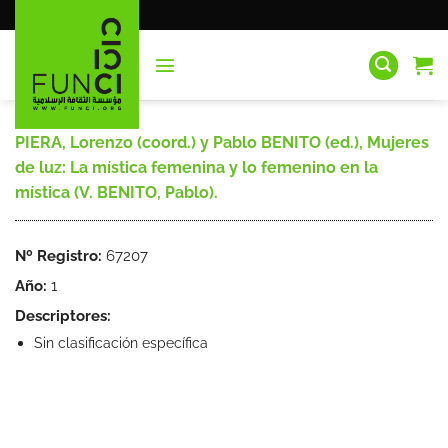
Saltar
al
contenido
PIERA, Lorenzo (coord.) y Pablo BENITO (ed.), Mujeres
de luz: La mística femenina y lo femenino en la
mística (V. BENITO, Pablo).
Nº Registro:
67207
Año:
1
Descriptores:
Sin clasificación específica