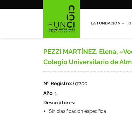
Saltar
al
contenido
LA FUNDACIÓN
Q
PEZZI MARTÍNEZ, Elena, «Voc
Colegio Universitario de Alme
Nº Registro:
67200
Año:
1
Descriptores:
Sin clasificación específica