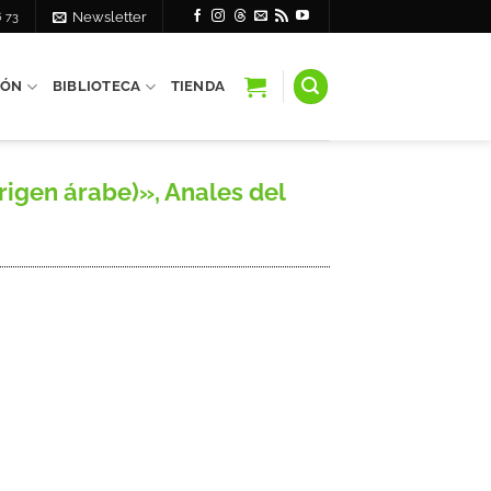
6 73
Newsletter
IÓN
BIBLIOTECA
TIENDA
rigen árabe)», Anales del