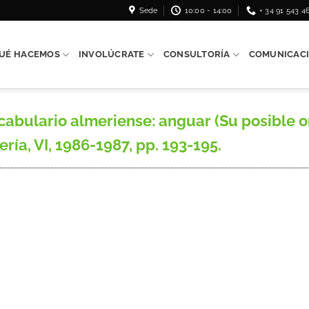
Sede
10:00 - 14:00
+ 34 91 543 4
UÉ HACEMOS
INVOLÚCRATE
CONSULTORÍA
COMUNICAC
abulario almeriense: anguar (Su posible o
ría, VI, 1986-1987, pp. 193-195.