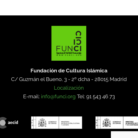
Fundación de Cultura Islámica
C/ Guzmán el Bueno, 3 - 2º dcha -
28015 Madrid
Localización
E-mail:
info@funci.org
Tel: 91 543 46 73