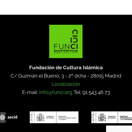
Fundación de Cultura Islámica
C/ Guzmán el Bueno, 3 - 2º dcha -
28015 Madrid
Localización
E-mail:
info@funci.org
Tel: 91 543 46 73