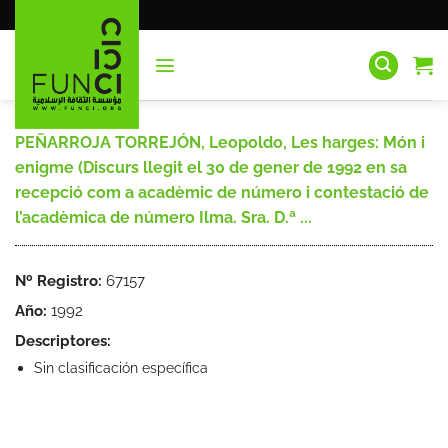
Saltar
al
contenido
PEÑARROJA TORREJÓN, Leopoldo, Les harges: Món i
enigme (Discurs llegit el 30 de gener de 1992 en sa
recepció com a acadèmic de número i contestació de
l’acadèmica de número Ilma. Sra. D.ª ...
Nº Registro:
67157
Año:
1992
Descriptores:
Sin clasificación específica