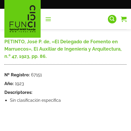
Saltar
al
contenido
PETINTO, José P. de, «El Delegado de Fomento en
Marruecos», El Auxiliar de Ingeniería y Arquitectura,
n.º 47, 1923, pp. 86.
Nº Registro:
67151
Año:
1923
Descriptores:
Sin clasificación específica