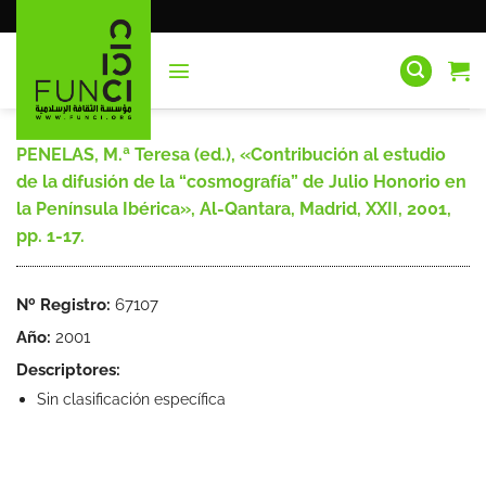
Saltar
al
contenido
PENELAS, M.ª Teresa (ed.), «Contribución al estudio
de la difusión de la “cosmografía” de Julio Honorio en
la Península Ibérica», Al-Qantara, Madrid, XXII, 2001,
pp. 1-17.
Nº Registro:
67107
Año:
2001
Descriptores:
Sin clasificación específica