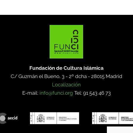
Fundación de Cultura Islámica
C/ Guzmán el Bueno, 3 - 2º dcha -
28015 Madrid
Localización
E-mail:
info@funci.org
Tel: 91 543 46 73