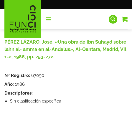
Saltar
al
contenido
PÉREZ LÁZARO, José, «Una obra de Ibn Suhayd sobre
lahn al-`amma en al-Andalus», Al-Qantara, Madrid, VII,
1-2, 1986, pp. 253-272.
Nº Registro:
67090
Año:
1986
Descriptores:
Sin clasificación específica