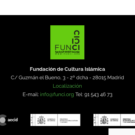
Fundación de Cultura Islámica
C/ Guzmán el Bueno, 3 - 2º dcha -
28015 Madrid
Localización
E-mail:
info@funci.org
Tel: 91 543 46 73