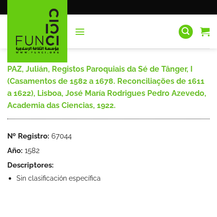
Saltar
al
contenido
PAZ, Julián, Registos Paroquiais da Sé de Tânger, I
(Casamentos de 1582 a 1678. Reconciliações de 1611
a 1622), Lisboa, José María Rodrigues Pedro Azevedo,
Academia das Ciencias, 1922.
Nº Registro:
67044
Año:
1582
Descriptores:
Sin clasificación específica