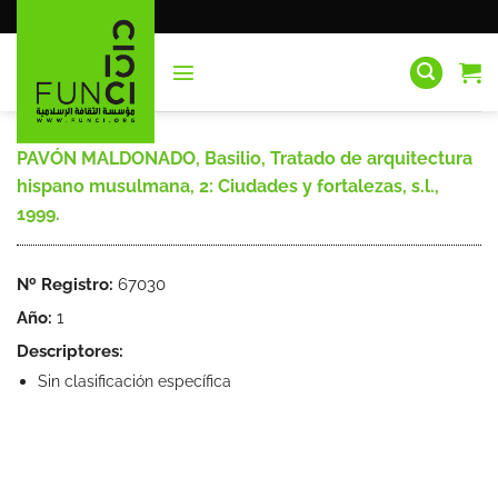
Saltar
al
contenido
PAVÓN MALDONADO, Basilio, Tratado de arquitectura
hispano musulmana, 2: Ciudades y fortalezas, s.l.,
1999.
Nº Registro:
67030
Año:
1
Descriptores:
Sin clasificación específica