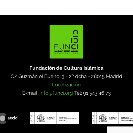
Fundación de Cultura Islámica
C/ Guzmán el Bueno, 3 - 2º dcha -
28015 Madrid
Localización
E-mail:
info@funci.org
Tel: 91 543 46 73