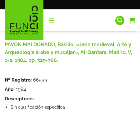
Saltar
al
contenido
PAVÓN MALDONADO, Basilio, «Jaén medieval. Arte y
Arqueología árabe y mudéjar», Al-Qantara, Madrid, V,
1-2, 1984, pp. 329-366.
Nº Registro:
66999
Año:
1984
Descriptores:
Sin clasificación específica