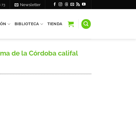
6 73
Newsletter
IÓN
BIBLIOTECA
TIENDA
gma de la Córdoba califal