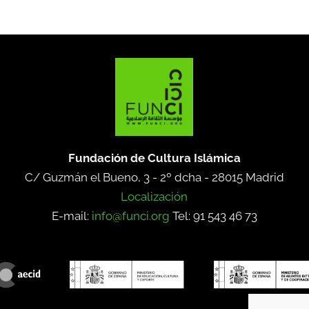
Fundación de Cultura Islámica
C/ Guzmán el Bueno, 3 - 2º dcha -
28015 Madrid
Localización
E-mail:
info@funci.org
Tel: 91 543 46 73