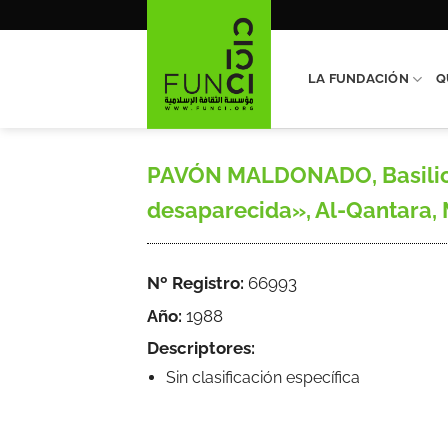
Saltar
al
contenido
LA FUNDACIÓN
Q
PAVÓN MALDONADO, Basilio, «E
desaparecida», Al-Qantara, Ma
Nº Registro:
66993
Año:
1988
Descriptores:
Sin clasificación específica