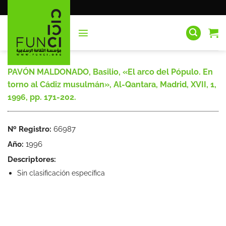
Saltar
al
contenido
PAVÓN MALDONADO, Basilio, «El arco del Pópulo. En
torno al Cádiz musulmán», Al-Qantara, Madrid, XVII, 1,
1996, pp. 171-202.
Nº Registro:
66987
Año:
1996
Descriptores:
Sin clasificación específica