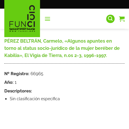
Saltar
al
contenido
PÉREZ BELTRÁN, Carmelo, «Algunos apuntes en
torno al status socio-jurídico de la mujer beréber de
Kabilia», El Vigía de Tierra, n.os 2-3, 1996-1997.
Nº Registro:
66965
Año:
1
Descriptores:
Sin clasificación específica