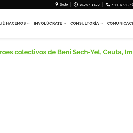
Sede
10:00 - 14:00
+ 34 91 543 4
UÉ HACEMOS
INVOLÚCRATE
CONSULTORÍA
COMUNICAC
oes colectivos de Beni Sech-Yel, Ceuta, Imp