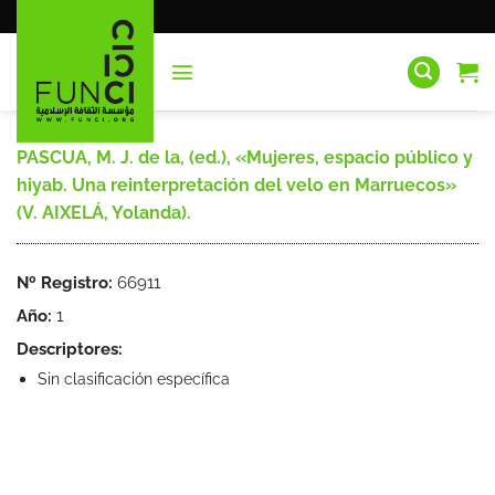
Saltar
al
contenido
PASCUA, M. J. de la, (ed.), «Mujeres, espacio público y
hiyab. Una reinterpretación del velo en Marruecos»
(V. AIXELÁ, Yolanda).
Nº Registro:
66911
Año:
1
Descriptores:
Sin clasificación específica