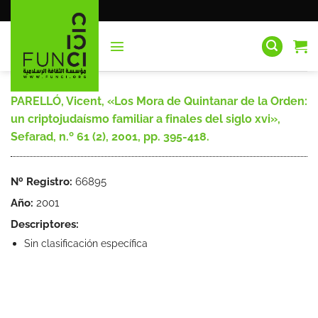
Saltar
al
contenido
PARELLÓ, Vicent, «Los Mora de Quintanar de la Orden:
un criptojudaísmo familiar a finales del siglo xvi»,
Sefarad, n.º 61 (2), 2001, pp. 395-418.
Nº Registro:
66895
Año:
2001
Descriptores:
Sin clasificación específica