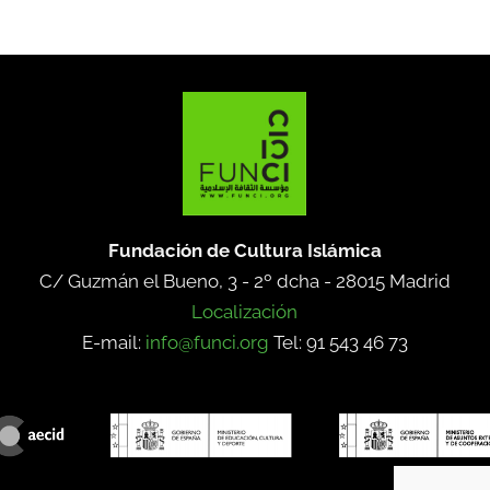
Fundación de Cultura Islámica
C/ Guzmán el Bueno, 3 - 2º dcha -
28015 Madrid
Localización
E-mail:
info@funci.org
Tel: 91 543 46 73