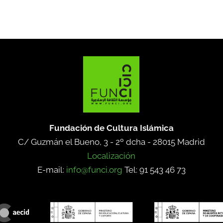
Fundación de Cultura Islámica
C/ Guzmán el Bueno, 3 - 2º dcha -
28015 Madrid
Localización
E-mail:
info@funci.org
Tel: 91 543 46 73