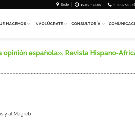
Sede
10:00 - 14:00
+ 34 91 543 4
UÉ HACEMOS
INVOLÚCRATE
CONSULTORÍA
COMUNICAC
 opinión española», Revista Hispano-Africa
os y al Magreb