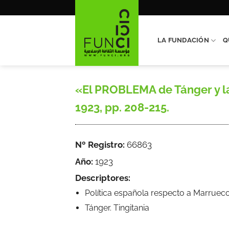
Saltar
al
contenido
LA FUNDACIÓN
Q
«El PROBLEMA de Tánger y la
1923, pp. 208-215.
Nº Registro:
66863
Año:
1923
Descriptores:
Política española respecto a Marruec
Tánger. Tingitania