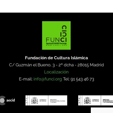
Fundación de Cultura Islámica
C/ Guzmán el Bueno, 3 - 2º dcha -
28015 Madrid
Localización
E-mail:
info@funci.org
Tel: 91 543 46 73