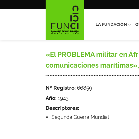
Saltar
al
contenido
LA FUNDACIÓN
Q
«El PROBLEMA militar en Áfri
comunicaciones marítimas», M
Nº Registro:
66859
Año:
1943
Descriptores:
Segunda Guerra Mundial