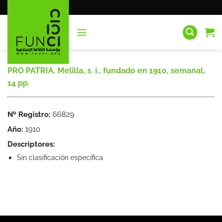
Saltar
al
contenido
PRO PATRIA, Melilla, s. i., fundado en 1910, semanal,
14 pp.
Nº Registro:
66829
Año:
1910
Descriptores:
Sin clasificación específica