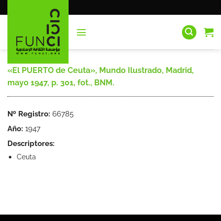
Saltar
al
contenido
«El PUERTO de Ceuta», Mundo Ilustrado, Madrid,
mayo 1947, p. 301, fot., BNM.
Nº Registro:
66785
Año:
1947
Descriptores:
Ceuta