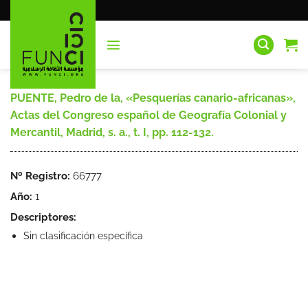
Saltar
al
contenido
PUENTE, Pedro de la, «Pesquerías canario-africanas»,
Actas del Congreso español de Geografía Colonial y
Mercantil, Madrid, s. a., t. I, pp. 112-132.
Nº Registro:
66777
Año:
1
Descriptores:
Sin clasificación específica