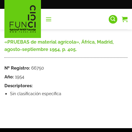
Saltar
al
contenido
«PRUEBAS de material agrícola», África, Madrid,
agosto-septiembre 1954, p. 405.
Nº Registro:
66750
Año:
1954
Descriptores:
Sin clasificación específica