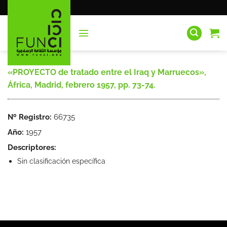
Saltar
al
contenido
«PROYECTO de tratado entre el Iraq y Marruecos»,
África, Madrid, febrero 1957, pp. 73-74.
Nº Registro:
66735
Año:
1957
Descriptores:
Sin clasificación específica