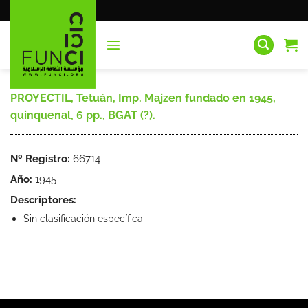
Saltar
al
contenido
PROYECTIL, Tetuán, Imp. Majzen fundado en 1945,
quinquenal, 6 pp., BGAT (?).
Nº Registro:
66714
Año:
1945
Descriptores:
Sin clasificación específica