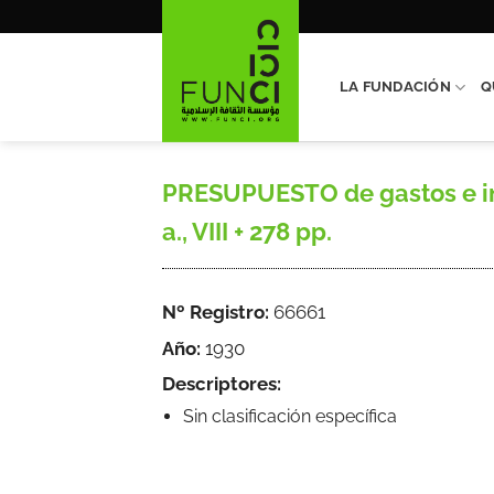
Saltar
al
contenido
LA FUNDACIÓN
Q
PRESUPUESTO de gastos e ingr
a., VIII + 278 pp.
Nº Registro:
66661
Año:
1930
Descriptores:
Sin clasificación específica