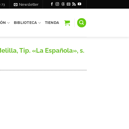
6 73
Newsletter
IÓN
BIBLIOTECA
TIENDA
illa, Tip. «La Española», s.