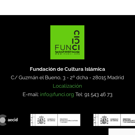
Fundación de Cultura Islámica
C/ Guzmán el Bueno, 3 - 2º dcha -
28015 Madrid
Localización
E-mail:
info@funci.org
Tel: 91 543 46 73