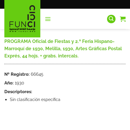
Saltar
al
contenido
PROGRAMA Oficial de Fiestas y 2.ª Feria Hispano-
Marroquí de 1930, Melilla, 1930, Artes Gráficas Postal
Exprés, 44 hojs. + grabs. intercals.
Nº Registro:
66645
Año:
1930
Descriptores:
Sin clasificación específica