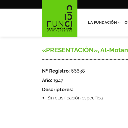
Saltar
al
contenido
LA FUNDACIÓN
Q
«PRESENTACIÓN», Al-Motamid,
Nº Registro:
66638
Año:
1947
Descriptores:
Sin clasificación específica