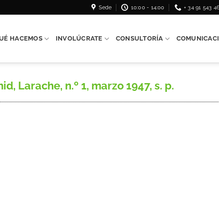
Sede
10:00 - 14:00
+ 34 91 543 4
UÉ HACEMOS
INVOLÚCRATE
CONSULTORÍA
COMUNICAC
 Larache, n.º 1, marzo 1947, s. p.