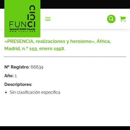
Saltar
al
contenido
«PRESENCIA, realizaciones y heroísmo», África,
Madrid, n.º 193, enero 1958.
Nº Registro:
66634
Año:
1
Descriptores:
Sin clasificación específica