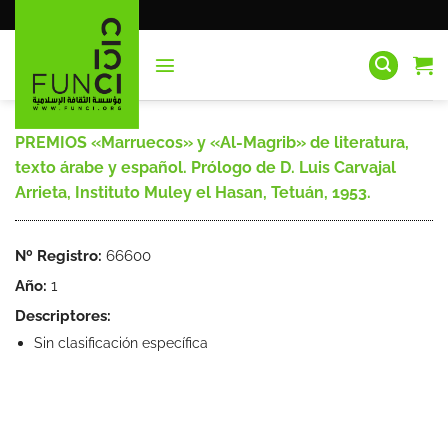
Saltar
al
contenido
PREMIOS «Marruecos» y «Al-Magrib» de literatura,
texto árabe y español. Prólogo de D. Luis Carvajal
Arrieta, Instituto Muley el Hasan, Tetuán, 1953.
Nº Registro:
66600
Año:
1
Descriptores:
Sin clasificación específica