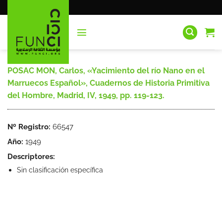
Saltar
al
contenido
POSAC MON, Carlos, «Yacimiento del río Nano en el
Marruecos Español», Cuadernos de Historia Primitiva
del Hombre, Madrid, IV, 1949, pp. 119-123.
Nº Registro:
66547
Año:
1949
Descriptores:
Sin clasificación específica