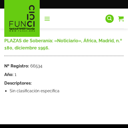
Saltar
al
contenido
PLAZAS de Soberanía: «Noticiario», África, Madrid, n.º
180, diciembre 1956.
Nº Registro:
66534
Año:
1
Descriptores:
Sin clasificación específica