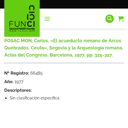
Saltar
al
contenido
POSAC MON, Carlos, «El acueducto romano de Arcos
Quebrados. Ceuta», Segovia y la Arqueología romana.
Actas del Congreso, Barcelona, 1977, pp. 325-327.
Nº Registro:
66485
Año:
1977
Descriptores:
Sin clasificación específica